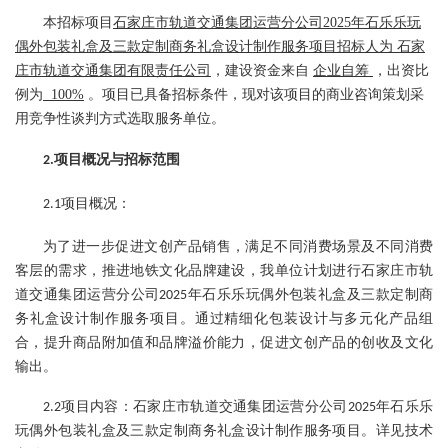
本招标项目
石家庄市轨道交通集团运营分公司
2025年石乐乐玩
偶外包装礼盒及三款定
制商务礼盒设计制作服务项目招标人为
石家
庄市轨道交通集团有限责任公司
，建设资金来自
企业自筹
，
出资比
例为
100%
。
项目已具备招标条件，现对该项目的
商业咨询策划
采
用竞争性谈判方式
选取服务单位
。
项目
概况
与招标范围
2
.
项目概况：
2.1
为了进一步促进文创产品销售，满足不同消费场景及不同消费
客层的需求，推进地铁文化品牌建设，我单位计划进行石家庄市轨
道交通集团运营分公司
年石乐乐玩偶外包装礼盒及三款定制商
2025
务礼盒设计制作服务项目。
通过精细化包装设计与多元化产品组
合，提升商品附加值和品牌溢价能力，促进文创产品的创收及文化
输出
。
项目内容：石家庄市轨道交通集团运营分公司
年石乐乐
2.2
2025
玩偶外包装礼盒及三款定制商务礼盒设计制作服务项目。详见技术