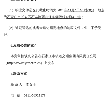
（
）响应文件递
交的截止时间为
年
月
日
时
分
，地点
1
2025
11
6
10
00
为
石家庄市长安区石丰路西兆通车辆段综合楼
41
9
室
；
（
）
逾期送达的或者未送达指定地点的
响应文件
，
业主
不予受
2
理。
6
.发布公告的媒介
本
竞争性谈判
公告在
石家庄市轨道交通
集团
有限责任公司
（
）
上发布。
http://www.sjzmetro.cn
联系方式
7
.
联
系
人：
李女士
电
话：
0311-665211
79