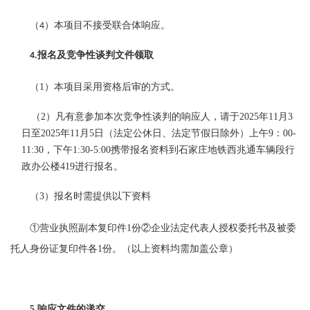
（
）本项目不接受联合体响应。
4
报名及
竞争性谈判
文件领取
4
.
（
1）本项目采用资格后审的方式。
（
2）
凡有意参加本次竞争性谈判的响应人，请于
202
5
年
11
月
3
日至
202
5
年
11
月
5
日（
法定公休日、法定节假日除外
）上午
9：00-
11:30，下午1:30-5:00携带
报名资料
到石家庄地铁西兆通车辆段行
政办公楼
419进行报名
。
（
3）报名时需提供以下资料
①营业执照副本复印件1份②企业法定代表人授权委托书及被委
托人身份证复印件各1份。（以上资料均需加盖公章）
5
.响应文件的递交