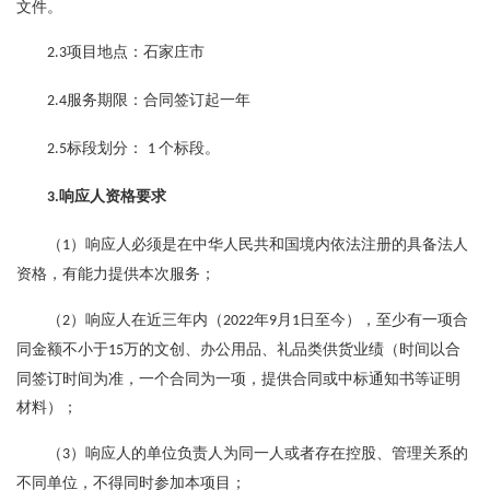
文件。
项目地点：石家庄市
2.3
服务期限：合同签订起一年
2.4
标段划分：
个标段。
2.5
1
响应人资格要求
3.
（
）响应人必须是在中华人民共和国境内依法注册的具备法人
1
资格，有能力提供本次服务；
（
）响应人
在近三年内（
年
月
日至
今），至少有一项合
2
20
22
9
1
同金额不小于
万的文创、办公用品、礼品类供货业绩（时间以合
15
同签订时间为准，一个合同为一项，提供合同或中标通知书等证明
材料）；
（
）响应人的单位负责人为同一人或者存在控股、管理关系的
3
不同单位，不得同时参加本项目
；