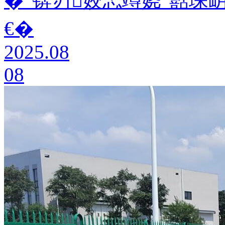
�”锛岃姣忎竴娆″嚭琛
€�
2025.08
08