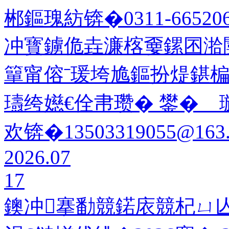
郴鏂瑰紡锛�0311-665
冲寳鐪佹垚濂楁嫑鏍囨湁
簞甯傛ˉ瑗垮尯鏂扮煶鍖楄
瓙绔嬨€佺帇瓒� 鐢� 璇濓
欢锛�13503319055@163
2026.07
17
鐭冲搴勫競鍩庡競杞ㄩ亾