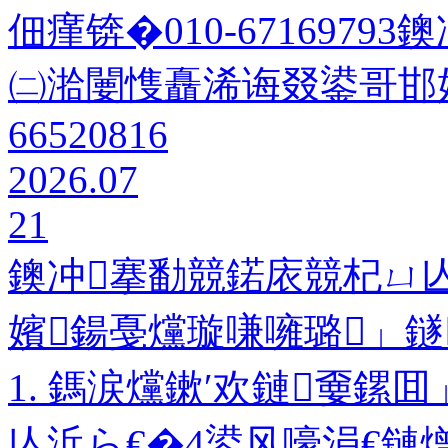
佃瘽锛�010-671697
㈡湁闄愯矗浠诲叕鍙哥邯妫
66520816
2026.07
21
鐭冲搴勫競鍩庡競杞ㄩ亾
嬪鍚戞爣璇嗛噰璐」鐩
1. 鎷涙爣鏉′欢鏈嫑鏍
亾浜ら€�4鍙风嚎涓€鏈